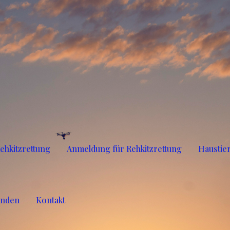
ehkitzrettung
Anmeldung für Rehkitzrettung
Haustie
enden
Kontakt