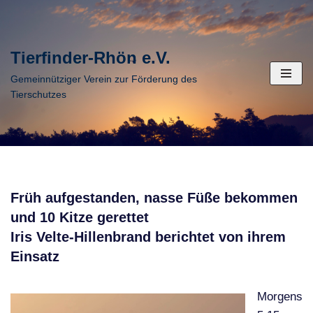
Zum
Tierfinder-Rhön e.V.
Inhalt
springen
Gemeinnütziger Verein zur Förderung des
Tierschutzes
Früh aufgestanden, nasse Füße bekommen
und 10 Kitze gerettet
Iris Velte-Hillenbrand berichtet von ihrem
Einsatz
Morgens