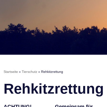
Startseite
»
Tierschutz
»
Rehkitzrettung
Rehkitzrettung
ACHTUNG!
Gemeinsam für