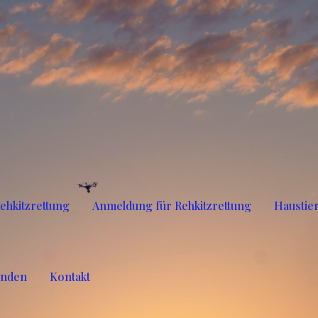
ehkitzrettung
Anmeldung für Rehkitzrettung
Haustie
enden
Kontakt