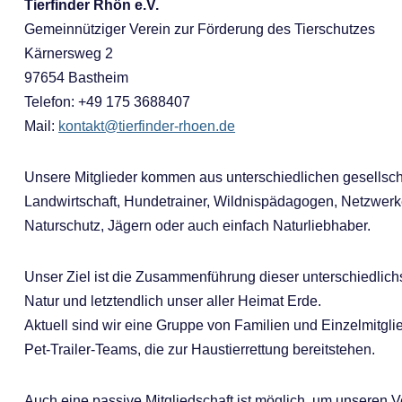
Tierfinder Rhön e.V.
Gemeinnütziger Verein zur Förderung des Tierschutzes
Kärnersweg 2
97654 Bastheim
Telefon: ‭‭+49 175 3688407‬
Mail:
kontakt@tierfinder-rhoen.de
Unsere Mitglieder kommen aus unterschiedlichen gesellsch
Landwirtschaft, Hundetrainer, Wildnispädagogen, Netzwerk
Naturschutz, Jägern oder auch einfach Naturliebhaber.
Unser Ziel ist die Zusammenführung dieser unterschiedlich
Natur und letztendlich unser aller Heimat Erde.
Aktuell sind wir eine Gruppe von Familien und Einzelmitglied
Pet-Trailer-Teams, die zur Haustierrettung bereitstehen.
Auch eine passive Mitgliedschaft ist möglich, um unseren V